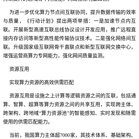
为进一步优化算力节点间互联协同，提升数据传输的效率
与质量，《行动计划》提出两项举措：一是加速节点内互
联。开展新型高速互联总线协议设计开发应用，推广远程直
接内存访问等新型高性能传输协议技术。二是强化网络间互
联。升级国家级互联网骨干直联点和新型互联网交换中心，
增强运营商算力专网能力，强化网间质量监测。
资源互用
实现算力资源的高效供需匹配
资源互用是设施之上计算等逻辑资源之间的互联，包括通
算、智算、超算等算力资源之间的共享互用，实现跨主体、
跨架构、跨地域“算力资源池”的智能感知、实时发现和随需
使用的供需匹配能力。
当前，我国算力主体超7000家，其技术体系、基础架构、