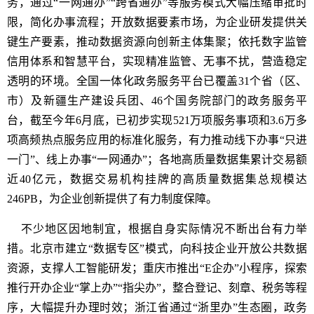
务，通过“一网通办”“跨省通办”等服务模式大幅压缩审批时
限，简化办事流程；开放数据要素市场，为企业研发提供关
键生产要素，推动数据资源向创新主体集聚；依托数字监管
信用体系和智慧平台，实现精准监管、无事不扰，营造稳定
透明的环境。全国一体化政务服务平台已覆盖31个省（区、
市）及新疆生产建设兵团、46个国务院部门的政务服务平
台，截至今年6月底，已初步实现521万项服务事项和3.6万多
项高频热点服务应用的标准化服务，有力推动线下办事“只进
一门”、线上办事“一网通办”；各地高质量数据集累计交易额
近40亿元，数据交易机构挂牌的高质量数据集总规模达
246PB，为企业创新提供了有力制度保障。
不少地区因地制宜，根据自身实际情况不断出台有力举
措。北京市建立“数据专区”模式，向科技企业开放公共数据
资源，支撑人工智能研发；重庆市推出“E企办”小程序，探索
推行开办企业“掌上办”“指尖办”，整合登记、刻章、税务等程
序，大幅提升办理时效；浙江省通过“浙里办”生态圈，政务