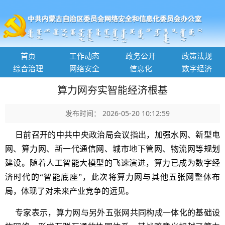
首页
工作动态
政务公开
政策法规
综合治理
网络安全
信息化
数字经济
算力网夯实智能经济根基
发布时间： 2026-05-20 10:12:59
日前召开的中共中央政治局会议指出，加强水网、新型电
网、算力网、新一代通信网、城市地下管网、物流网等规划
建设。随着人工智能大模型的飞速演进，算力已成为数字经
济时代的“智能底座”，此次将算力网与其他五张网整体布
局，体现了对未来产业竞争的远见。
专家表示，算力网与另外五张网共同构成一体化的基础设