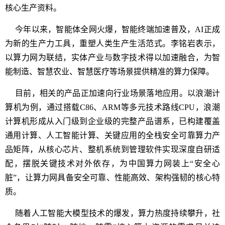
核心生产资料。
今年以来，智能体全网火爆，智能终端加速普及，AI正成
为新的生产力工具，重塑人类生产生活范式。李铭岩表示，
以算力网为联结，实体产业与数字技术得以加速融合，为智
能制造、智慧农业、智慧医疗等场景提供精准的算力保障。
目前，相关的产品正加速向行业场景落地应用。以浪潮计
算机为例，通过搭载C86、ARM等多元技术路线CPU，浪潮
计算机形成从入门级到企业级的完整产品谱系，已构建覆盖
通用计算、人工智能计算、关键应用的全栈安全可靠算力产
品矩阵，从核心芯片、整机系统到管理软件实现深度自研适
配，摆脱关键技术对外依存，为中国算力网装上“安全心
脏”，让算力网具备安全可靠、性能高效、架构强韧的核心特
质。
随着人工智能大模型技术的爆发，算力热度持续攀升，社