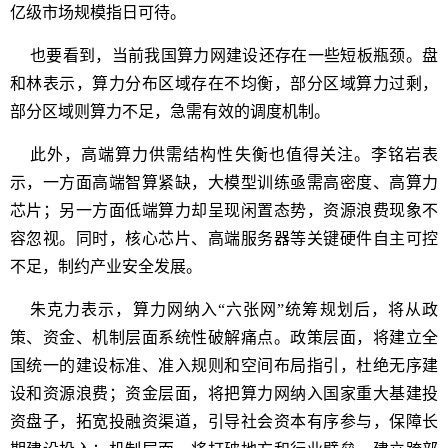
亿级市场规模指日可待。
也要看到，当前我国算力网建设还存在一些短板瓶颈。盘
和林表示，算力分布区域存在不均衡，部分区域算力过剩，
部分区域则算力不足，急需有效的调度机制。
此外，高端算力供需结构性失衡也值得关注。李铭岩表
示，一方面高端智算紧缺，大模型训练亟需高密度、高算力
芯片；另一方面低端算力却呈现闲置态势，资源浪费现象不
容忽视。同时，核心芯片、高端服务器等关键硬件自主可控
不足，制约产业安全发展。
朱克力表示，算力网纳入“六张网”统筹规划后，将从政
策、资金、机制层面系统性破解痛点。政策层面，将建立全
国统一的建设标准、准入规则和空间布局指引，杜绝无序建
设和资源浪费；资金层面，将把算力网纳入国家重大基建投
资盘子，拓宽投融资渠道，引导社会资本有序参与，保障长