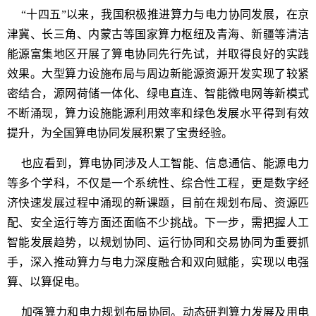
“十四五”以来，我国积极推进算力与电力协同发展，在京
津冀、长三角、内蒙古等国家算力枢纽及青海、新疆等清洁
能源富集地区开展了算电协同先行先试，并取得良好的实践
效果。大型算力设施布局与周边新能源资源开发实现了较紧
密结合，源网荷储一体化、绿电直连、智能微电网等新模式
不断涌现，算力设施能源利用效率和绿色发展水平得到有效
提升，为全国算电协同发展积累了宝贵经验。
也应看到，算电协同涉及人工智能、信息通信、能源电力
等多个学科，不仅是一个系统性、综合性工程，更是数字经
济快速发展过程中涌现的新课题，目前在规划布局、资源匹
配、安全运行等方面还面临不少挑战。下一步，需把握人工
智能发展趋势，以规划协同、运行协同和交易协同为重要抓
手，深入推动算力与电力深度融合和双向赋能，实现以电强
算、以算促电。
加强算力和电力规划布局协同。动态研判算力发展及用电