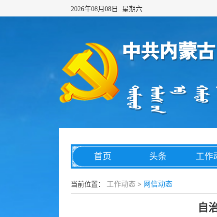
2026年08月08日 星期六
首页
头条
工作
网络传播
综合治理
数字
工作动态
网信动态
当前位置：
>
自