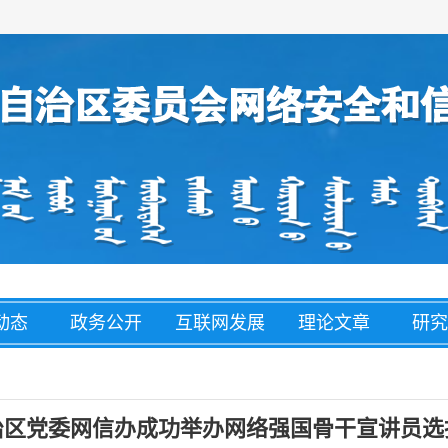
动态
政务公开
互联网发展
理论文章
研究
经济
盟市动态
网络举报
整治养老诈
网络
骗
治区党委网信办成功举办网络强国骨干宣讲员选