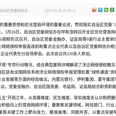
自治区党委网信办
2026-05-28 10:39:33
重要思想和优化营商环境的重要论述，贯彻落实自治区党委"15
，5月26日，自治区党委网信办在呼和浩特召开全区优化营商
以视频形式召开，自治区党委金融办、证监局等9家行业主管单
企网络侵权举报直连机制重点企业代表以及自治区党委网信办相
企业代表在分会场参会。此次会议共220余人参加。
环境"专项行动情况，结合典型案例详细解读了涉企网络侵权概
我区获批全国网信系统涉企网络侵权举报受理处置"绿色通道"资
企业发展等方面的经验做法。内蒙古银行、伊利集团、蒙牛集团
建议。党委金融办、自治区国资委、市监局、证监局结合职责职
五五"开局之年，从发展维度、民生维度、现实维度去认识和把
造积极向上的营商网络环境；要聚焦关键领域，网信部门、行业
案等关键工作上靶向发力、精准施策、同题共答，以重点突破