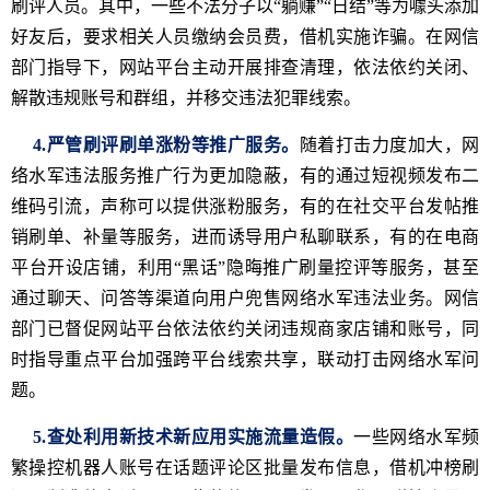
刷评人员。其中，一些不法分子以“躺赚”“日结”等为噱头添加
好友后，要求相关人员缴纳会员费，借机实施诈骗。在网信
部门指导下，网站平台主动开展排查清理，依法依约关闭、
解散违规账号和群组，并移交违法犯罪线索。
4.严管刷评刷单涨粉等推广服务。
随着打击力度加大，网
络水军违法服务推广行为更加隐蔽，有的通过短视频发布二
维码引流，声称可以提供涨粉服务，有的在社交平台发帖推
销刷单、补量等服务，进而诱导用户私聊联系，有的在电商
平台开设店铺，利用“黑话”隐晦推广刷量控评等服务，甚至
通过聊天、问答等渠道向用户兜售网络水军违法业务。网信
部门已督促网站平台依法依约关闭违规商家店铺和账号，同
时指导重点平台加强跨平台线索共享，联动打击网络水军问
题。
5.查处利用新技术新应用实施流量造假。
一些网络水军频
繁操控机器人账号在话题评论区批量发布信息，借机冲榜刷