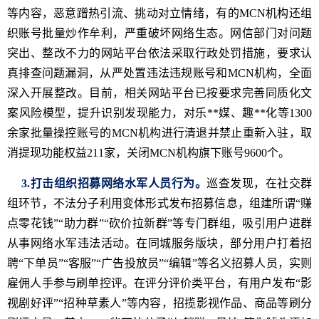
等内容，恶意蹭热引流、挑动对立情绪，有的MCN机构还组
织账号批量炒作牟利，严重破坏网络生态。网信部门对问题
突出、整改不力的网站平台依法采取行政处罚措施，要求认
真排查问题漏洞，从严处置违法违规账号和MCN机构，全面
深入开展整改。目前，相关网站平台已按要求完善同质化文
案风险模型，提升识别发现能力，对乐**媒、趣**化等1300
余家批量操控账号的MCN机构进行清退并禁止重新入驻，取
消提现功能权益211家，关闭MCN机构旗下账号9600个。
3.打击组织招募网络水军人员行为。
巡查发现，在社交群
组环节，不法分子利用变体形式发布招募信息，组建所谓“赚
点零花钱”“助力群”“砍价拉新群”等专门群组，吸引用户进群
从事网络水军违法活动。在同城服务版块，部分用户打着招
聘“下单员”“客服”“广告投放员”“编辑”等名义招募人员，实则
雇佣人手参与刷单控评。在评分评价类平台，有用户发布“影
视剧好评”“招种草素人”等内容，招揽影视作品、商品等刷分