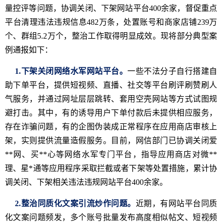
量控评等问题，协调关闭、下架网站平台400余家，督促重点
平台清理违法违规信息482万条，处置账号和商家店铺239万
个、群组5.2万个，整治工作取得明显成效。现将部分典型案
例通报如下：
1.下架关闭网络水军网站平台。
一些不法分子自行搭建自
助下单平台，提供短视频、直播、社交等平台刷评刷赞刷人
气服务，并通过网址层层跳转、套用空壳网站等方式试图规
避打击。其中，有的诱导用户下单付款后未提供相应服务，
存在诈骗问题，有的企图伪装成正常程序在应用商店审核上
架，实则提供流量造假服务。目前，网信部门已协调关闭爱
**网、买**心等网络水军专门平台，指导应用商店对微**
理、星*通等应用程序采取拦截或者下架等处置措施，累计协
调关闭、下架相关违法违规网站平台400余家。
2.整治同质化文案引流炒作问题。
近期，有网站平台同质
化文案问题频发，多个账号批量发布高度相似帖文、短视频