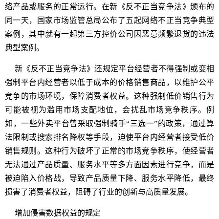
络产品或服务的正常运行。在新《反不正当竞争法》颁布的
同一天，国家市场监管总局公布了五起网络不正当竞争典型
案例，其中就有一起第三方控价公司因恶意频繁退货的违法
典型案例。
新《反不正当竞争法》还规定平台经营者不得强制或变相
强制平台内经营者以低于成本的价格销售商品，以维护公平
竞争的市场环境，保障消费者权益。这种强制低价销售行为
可能被视为滥用市场支配地位，会扰乱市场竞争秩序。例
如，一些外卖平台曾采取强制骑手“三选一”的政策，通过算
法限制或搜索排名降权等手段，迫使平台内经营者接受低价
销售规则。这种行为破坏了正常的市场竞争秩序，使经营者
无法通过产品质量、服务水平等多方面因素进行竞争，而是
被迫陷入价格战，导致产品质量下降、服务水平降低，最终
损害了消费者权益，阻碍了行业的创新与高质量发展。
增加侵害数据权益的规定