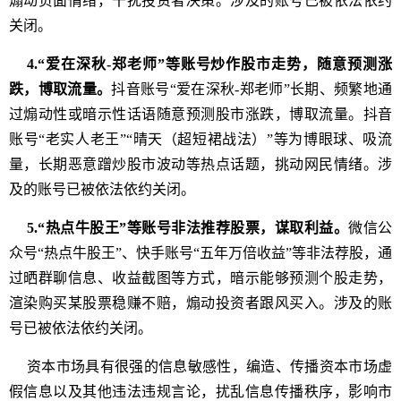
煽动负面情绪，干扰投资者决策。涉及的账号已被依法依约
关闭。
4.“爱在深秋-郑老师”等账号炒作股市走势，随意预测涨
跌，博取流量。
抖音账号“爱在深秋-郑老师”长期、频繁地通
过煽动性或暗示性话语随意预测股市涨跌，博取流量。抖音
账号“老实人老王”“晴天（超短裙战法）”等为博眼球、吸流
量，长期恶意蹭炒股市波动等热点话题，挑动网民情绪。涉
及的账号已被依法依约关闭。
5.“热点牛股王”等账号非法推荐股票，谋取利益。
微信公
众号“热点牛股王”、快手账号“五年万倍收益”等非法荐股，通
过晒群聊信息、收益截图等方式，暗示能够预测个股走势，
渲染购买某股票稳赚不赔，煽动投资者跟风买入。涉及的账
号已被依法依约关闭。
资本市场具有很强的信息敏感性，编造、传播资本市场虚
假信息以及其他违法违规言论，扰乱信息传播秩序，影响市