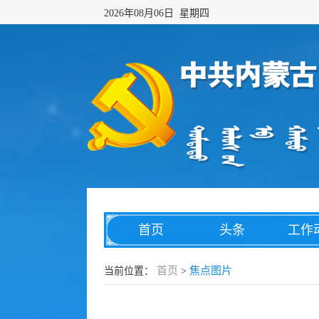
2026年08月06日 星期四
首页
头条
工作
网络传播
综合治理
数字
首页
焦点图片
当前位置：
>