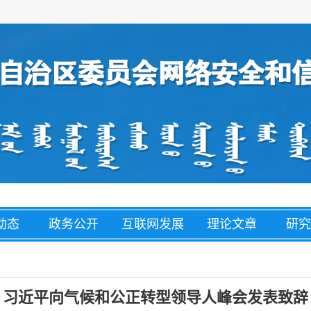
动态
政务公开
互联网发展
理论文章
研究
经济
盟市动态
网络举报
整治养老诈
网络
骗
习近平向气候和公正转型领导人峰会发表致辞