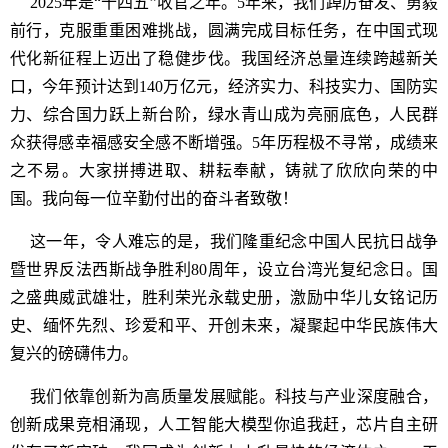
2025年是“十四五”收官之年。5年来，我们踔厉奋发、勇毅
前行，克服重重困难挑战，圆满完成目标任务，在中国式现
代化新征程上迈出了稳健步伐。我国经济总量连续跨越新关
口，今年预计达到140万亿元，经济实力、科技实力、国防实
力、综合国力跃上新台阶，绿水青山成为亮丽底色，人民群
众获得感幸福感安全感不断增强。5年历程极不寻常，成绩来
之不易。大家拼搏进取、耕耘奉献，铸就了欣欣向荣的中
国。我向每一位辛勤付出的奋斗者致敬！
这一年，令人难忘的是，我们隆重纪念中国人民抗日战争
暨世界反法西斯战争胜利80周年，设立台湾光复纪念日。国
之盛典威武雄壮，胜利荣光永载史册，激励中华儿女铭记历
史、缅怀先烈、珍爱和平、开创未来，凝聚起中华民族伟大
复兴的磅礴伟力。
我们依靠创新为高质量发展赋能。科技与产业深度融合，
创新成果竞相涌现，人工智能大模型你追我赶，芯片自主研