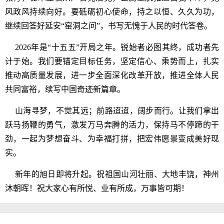
风政风持续向好。要砥砺初心使命，持之以恒、久久为功，
继续回答好延安“窑洞之问”，书写无愧于人民的时代答卷。
2026年是“十五五”开局之年。锐始者必图其终，成功者先
计于始。我们要锚定目标任务，坚定信心、乘势而上，扎实
推动高质量发展，进一步全面深化改革开放，推进全体人民
共同富裕，续写中国奇迹新篇章。
山海寻梦，不觉其远；前路迢迢，阔步而行。让我们拿出
跃马扬鞭的勇气，激发万马奔腾的活力，保持马不停蹄的干
劲，一起为梦想奋斗、为幸福打拼，把宏伟愿景变成美好现
实。
新年的旭日即将升起。祝祖国山河壮丽、大地丰饶，神州
沐朝晖！祝大家心有所悦、业有所成，万事皆可期！