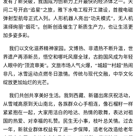
发有了新突破，我国成为创新力上升最快的经济体之一。天
问二号开启“追星”之旅，雅下水电工程开工建设，首艘电磁
弹射型航母正式入列。人形机器人亮出“功夫模式”，无人机
演绎绚丽“烟花”。创新创造催生了新质生产力，也让生活更
加多姿多彩。
我们以文化滋养精神家园。文博热、非遗热不断升温，世
界遗产再添新员，悟空和哪吒风靡全球，古韵国风成为年轻
人眼中的“顶流审美”。文旅市场人气火爆，“城超”“村超”热闹
非凡，冰雪运动点燃冬日激情。传统与现代交融，中华文化
绽放更加灿烂的光芒。
我们共创共享美好生活。我到西藏、新疆出席庆祝活动，
从雪域高原到天山南北，各族群众心手相连，像石榴籽一样
紧紧抱在一起，大家用洁白的哈达、热情的歌舞，表达对祖
国的热爱、对幸福的礼赞。民生无小事，枝叶总关情。过去
一年，新就业群体权益有了进一步保障，适老化改造给老年