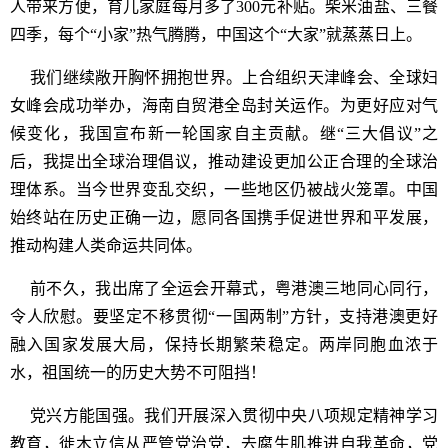
人带来方便，育儿家庭每月多了300元补贴。柴米油盐、三餐
四季，每个“小家”热气腾腾，中国这个“大家”就蒸蒸日上。
我们继续敞开胸怀拥抱世界。上合组织天津峰会、全球妇
女峰会成功举办，海南自贸港全岛封关运作。为更好应对气
候变化，我国宣布新一轮国家自主贡献。继“三大倡议”之
后，我提出全球治理倡议，推动建设更加公正合理的全球治
理体系。当今世界变乱交织，一些地区仍被战火笼罩。中国
始终站在历史正确一边，愿同各国携手促进世界和平发展，
推动构建人类命运共同体。
前不久，我出席了全运会开幕式，粤港澳三地同心同行，
令人欣慰。要坚定不移贯彻“一国两制”方针，支持港澳更好
融入国家发展大局，保持长期繁荣稳定。两岸同胞血浓于
水，祖国统一的历史大势不可阻挡！
党兴方能国强。我们开展深入贯彻中央八项规定精神学习
教育，徙木立信从严管党治党，去腐生肌推进自我革命，党