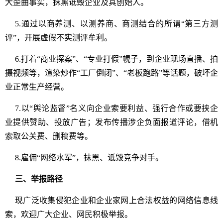
大歪曲事实，抹黑诋毁企业及其创始人。
5.通过以商养测、以测养商、商测结合的所谓“第三方测
评”，开展虚假不实测评牟利。
6.打着“商业探案”、“专业打假”幌子，到企业现场直播、拍
摄视频等，渲染炒作“工厂倒闭”、“老板跑路”等话题，破坏企
业正常生产经营。
7.以“舆论监督”名义向企业索要利益、强行合作或要挟企
业提供赞助、投放广告；发布传播涉企负面报道评论，借机
索取公关费、删稿费等。
8.雇佣“网络水军”，抹黑、诋毁竞争对手。
三、举报路径
现广泛收集侵犯企业和企业家网上合法权益的网络信息线
索，欢迎广大企业、网民积极举报。