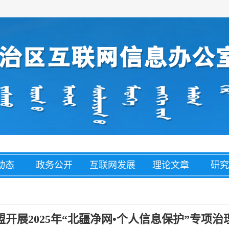
动态
政务公开
互联网发展
理论文章
研究
经济
盟市动态
网络举报
整治养老诈
网络
骗
盟开展2025年“北疆净网•个人信息保护”专项治