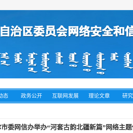
动态
政务公开
互联网发展
理论文章
研究
经济
盟市动态
网络举报
整治养老诈
网络
骗
尔市委网信办举办“河套古韵北疆新篇”网络主题