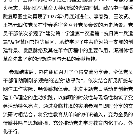
头标志，共同追忆革命火种初燃的光辉时刻。藏品中一幅浮
雕复原图生动再现了1927年7月底刘进仁、李春秀、王汝贤、
王福元四位党员在李春秀宿舍召开党员会议的历史场景。党
员干部依次参观了“建党篇”“学运篇”“农运篇”“抗日篇”“兵运
篇”及智慧图书馆等展区，系统学习了中共临河第一支部的创
建背景、发展脉络及其在革命历程中的重要作用，深刻体悟
革命先辈坚定的理想信念与无私的奉献精神。
参观结束后，办内组织召开了心得交流分享会，全体党员
干部借助刚刚参观完的这股“热乎劲”，依次结合所见所感与
网信工作实际，畅谈感想体会。本次主题党日活动是创新党
建工作理念的生动实践，以鲜明的时效性与现场性构筑了党
建活动特色亮点，通过身临其境的实地参观与即时分享的交
流研讨相结合，将党性教育从单向的知识输入，变为全员的
情感共鸣与思想碰撞，充分推动党史学习教育内化于心、外
化于行。