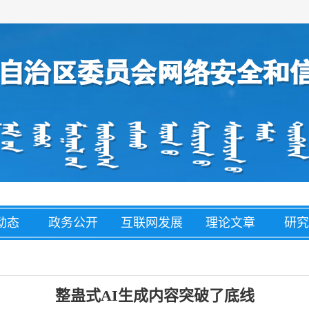
动态
政务公开
互联网发展
理论文章
研究
经济
盟市动态
网络举报
整治养老诈
网络
骗
整蛊式AI生成内容突破了底线