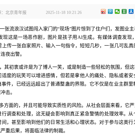
源：北京青年报
2025-11-18 10:21:26
一张流浪汉试图闯入家门的“现场”图片惊到了住户们，发图业主
发现这是一场恶作剧，图片是孩子用AI生成。有媒体调查发现
需上传一张自家照片、输入一句指令，短短几秒，一张几可乱真的
方连夜出警。
，其初衷或许是为了博人一笑，或是制造一些轻松的氛围，但这
间适度的玩笑可以增进感情，但若是拿他人的痛处、隐私或者安
整蛊事件，已经远远超出了普通整蛊的界限。它不仅是在业主群
理冲击。
害是多方面的，并且可能导致实质性的风险。从社会层面来看，它
进行调查和处理，这无疑会影响到真正紧急警情的处理效率。从
时间，甚至影响到他们的日常生活和心理状态。对于参与这类行
成严重后果，将面临法律的制裁。