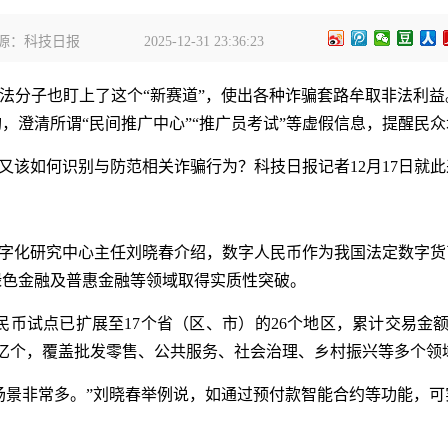
源：科技日报
2025-12-31 23:36:23
法分子也盯上了这个“新赛道”，使出各种诈骗套路牟取非法利
，澄清所谓“民间推广中心”“推广员考试”等虚假信息，提醒民众
又该如何识别与防范相关诈骗行为？科技日报记者12月17日就
字化研究中心主任刘晓春介绍，数字人民币作为我国法定数字货
绿色金融及普惠金融等领域取得实质性突破。
民币试点已扩展至17个省（区、市）的26个地区，累计交易金额达
.25亿个，覆盖批发零售、公共服务、社会治理、乡村振兴等多个
场景非常多。”刘晓春举例说，如通过预付款智能合约等功能，