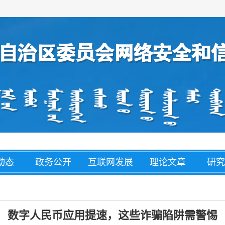
动态
政务公开
互联网发展
理论文章
研究
经济
盟市动态
网络举报
整治养老诈
网络
骗
数字人民币应用提速，这些诈骗陷阱需警惕