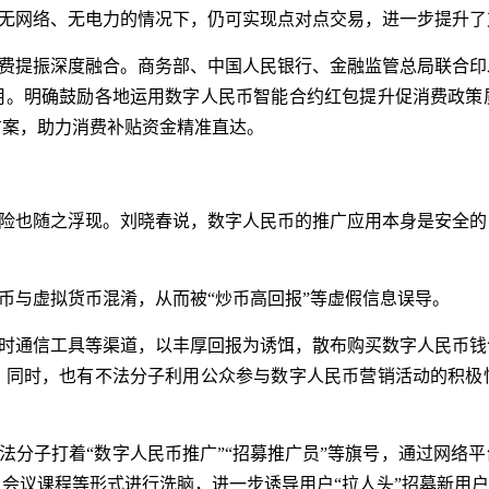
无网络、无电力的情况下，仍可实现点对点交易，进一步提升了
费提振深度融合。商务部、中国人民银行、金融监管总局联合印
用。明确鼓励各地运用数字人民币智能合约红包提升促消费政策
方案，助力消费补贴资金精准直达。
险也随之浮现。刘晓春说，数字人民币的推广应用本身是安全的
。
币与虚拟货币混淆，从而被“炒币高回报”等虚假信息误导。
时通信工具等渠道，以丰厚回报为诱饵，散布购买数字人民币钱
。同时，也有不法分子利用公众参与数字人民币营销活动的积极
法分子打着“数字人民币推广”“招募推广员”等旗号，通过网络
会议课程等形式进行洗脑，进一步诱导用户“拉人头”招募新用