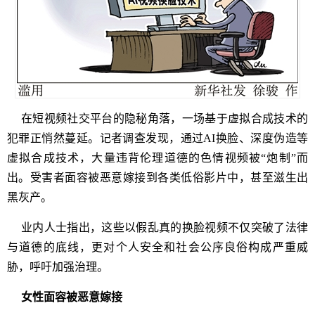
在短视频社交平台的隐秘角落，一场基于虚拟合成技术的
犯罪正悄然蔓延。记者调查发现，通过AI换脸、深度伪造等
虚拟合成技术，大量违背伦理道德的色情视频被“炮制”而
出。受害者面容被恶意嫁接到各类低俗影片中，甚至滋生出
黑灰产。
业内人士指出，这些以假乱真的换脸视频不仅突破了法律
与道德的底线，更对个人安全和社会公序良俗构成严重威
胁，呼吁加强治理。
女性面容被恶意嫁接