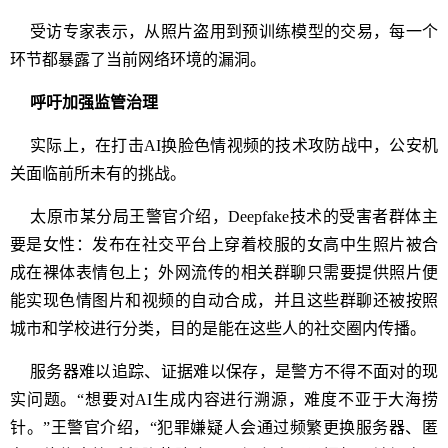
受访专家表示，从照片盗用到预训练模型的交易，每一个
环节都暴露了当前网络环境的漏洞。
呼吁加强监管治理
实际上，在打击AI换脸色情视频的技术攻防战中，公安机
关面临前所未有的挑战。
太原市某分局王警官介绍，Deepfake技术的受害者群体主
要是女性：发布在社交平台上穿着校服的女高中生照片被合
成在裸体表情包上；外网流传的相关群聊只需要提供照片便
能实现色情图片和视频的自动合成，并且这些群聊还被按照
城市和学校进行分类，目的是能在这些人的社交圈内传播。
服务器难以追踪、证据难以保存，是警方不得不面对的现
实问题。“想要对AI生成内容进行溯源，难度不亚于大海捞
针。”王警官介绍，“犯罪嫌疑人会通过频繁更换服务器、匿