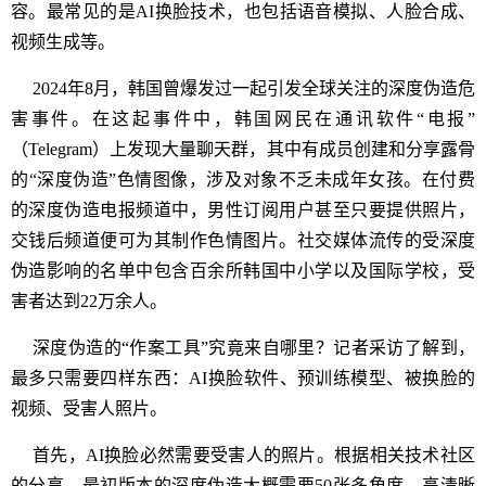
容。最常见的是AI换脸技术，也包括语音模拟、人脸合成、
视频生成等。
2024年8月，韩国曾爆发过一起引发全球关注的深度伪造危
害事件。在这起事件中，韩国网民在通讯软件“电报”
（Telegram）上发现大量聊天群，其中有成员创建和分享露骨
的“深度伪造”色情图像，涉及对象不乏未成年女孩。在付费
的深度伪造电报频道中，男性订阅用户甚至只要提供照片，
交钱后频道便可为其制作色情图片。社交媒体流传的受深度
伪造影响的名单中包含百余所韩国中小学以及国际学校，受
害者达到22万余人。
深度伪造的“作案工具”究竟来自哪里？记者采访了解到，
最多只需要四样东西：AI换脸软件、预训练模型、被换脸的
视频、受害人照片。
首先，AI换脸必然需要受害人的照片。根据相关技术社区
的分享，最初版本的深度伪造大概需要50张多角度、高清晰