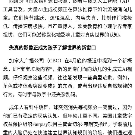
西班牙《国家报》近日披露，随着生成式人工智能（AI）
工具普及，大量AI生成视频正在算法推荐下如洪流般涌向儿
童。它们情节跳跃、逻辑混乱、内容失真，其制作门槛极
低、传播速度极快，且产量惊人。欧美教育和心理学界专家
担忧，它们可能潜移默化地影响儿童对真实世界的认知。
失真的影像正成为孩子了解世界的新窗口
加拿大广播公司（CBC）在4月底的报道中提到一个新概
念，即“宝宝垃圾内容”，指的是专门面向幼儿的生成式AI视
频。仔细观察这些视频，往往能发现一些典型迹象。例如，
角色或物体会突然变成别的东西，或者出现违反自然规律的
行为，有时字母数字中还夹杂乱码。
成年人看到牛跳舞、球突然消失等视频会一笑而过，因为
他们已有稳定的现实认知。但年幼儿童不同。美国儿童数字
权益保护组织Fairplay项目主管雷切尔·弗朗茨指出，学龄前儿
童的大脑仍处在快速建立世界认知规则的阶段。他们通过观