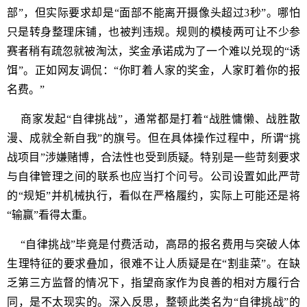
部”，但实际要求却是“面部不能离开摄像头超过3秒”。哪怕
只是转身整理床铺，也被判违规。规则的模棱两可让不少参
赛者稍有疏忽就被淘汰，奖金承诺成为了一个难以兑现的“诱
饵”。正如网友调侃：“你盯着人家的奖金，人家盯着你的报
名费。”
商家发起“自律挑战”，通常都是打着“战胜慵懒、战胜散
漫、成就全新自我”的旗号。但在具体操作过程中，所谓“挑
战项目”涉嫌赌博，合法性也受到质疑。特别是一些苛刻要求
与自律管理之间的联系也应当打个问号。公司设置如此严苛
的“规矩”并机械执行，看似在严格履约，实际上可能还是将
“输赢”看得太重。
“自律挑战”毕竟是付费活动，高昂的报名费用与突破人体
生理特征的要求叠加，很难不让人质疑是在“割韭菜”。在缺
乏第三方监督的情况下，指望商家作为良善的相对方履行合
同，是不太现实的。深入反思，整顿此类名为“自律挑战”的