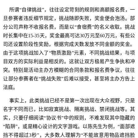
所谓“自律挑战”，往往设定苛刻的规则和高额报名费，一
旦参赛者违反细节规定，挑战随即失败，奖金便会泡汤。部
分公司声称不收报名费，而是以“食宿费”的名义收取。挑战
时长集中在15-35天，奖金最高可达30万元至60万元，有些公
司还设置阶段性奖励，根据完成天数发放不同金额的奖金。
由于这项挑战加入了“物质激励”元素，不同挑战结果，与项
目双方的实际利益是相反的。这就让双方极易产生争执和冲
突。特别是活动主办方模糊的合同条款和报名费争议，往往
让部分参赛者在“挑战失败”后难以接受，甚至将主办方告上
法庭。
事实上，此类挑战已经不是第一次出现在大众视野，只是
名字不同而已，比如寂寞挑战、隔离挑战、禁闭挑战等。其
实，只要仔细阅读“协议书”中的规则，不难发现其中隐藏的
“陷阱”，或是精心设计的文字游戏。以陈先生为例，“面部遮
挡不得超过3秒”，大多数人理解为“不能故意用物品遮挡脸