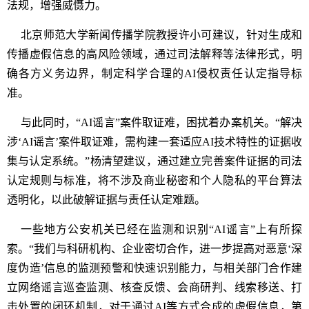
法规，增强威慑力。
北京师范大学新闻传播学院教授许小可建议，针对生成和
传播虚假信息的高风险领域，通过司法解释等法律形式，明
确各方义务边界，制定科学合理的AI侵权责任认定指导标
准。
与此同时，“AI谣言”案件取证难，困扰着办案机关。“解决
涉‘AI谣言’案件取证难，需构建一套适应AI技术特性的证据收
集与认定系统。”杨清望建议，通过建立完善案件证据的司法
认定规则与标准，将不涉及商业秘密和个人隐私的平台算法
透明化，以此破解证据与责任认定难题。
一些地方公安机关已经在监测和识别“AI谣言”上有所探
索。“我们与科研机构、企业密切合作，进一步提高对恶意‘深
度伪造’信息的监测预警和快速识别能力，与相关部门合作建
立网络谣言巡查监测、核查反馈、会商研判、线索移送、打
击处置的闭环机制，对于通过AI等方式合成的虚假信息，第