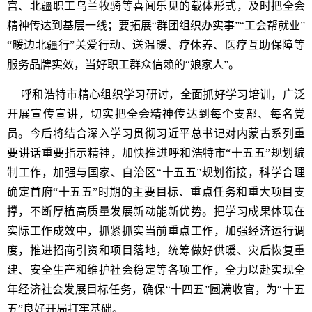
宫、北疆职工乌兰牧骑等喜闻乐见的载体形式，及时把全会
精神传达到基层一线；要拓展“群团组织办实事”“工会帮就业”
“暖边北疆行”关爱行动、送温暖、疗休养、医疗互助保障等
服务品牌实效，当好职工群众信赖的“娘家人”。
呼和浩特市精心组织学习研讨，全面抓好学习培训，广泛
开展宣传宣讲，切实把全会精神传达到每个支部、每名党
员。今后将结合深入学习贯彻习近平总书记对内蒙古系列重
要讲话重要指示精神，加快推进呼和浩特市“十五五”规划编
制工作，加强与国家、自治区“十五五”规划衔接，科学合理
确定首府“十五五”时期的主要目标、重点任务和重大项目支
撑，不断厚植高质量发展新动能新优势。把学习成果体现在
实际工作成效中，抓紧抓实当前重点工作，加强经济运行调
度，推进招商引资和项目落地，统筹做好供暖、灾后恢复重
建、安全生产和维护社会稳定等各项工作，全力以赴实现全
年经济社会发展目标任务，确保“十四五”圆满收官，为“十五
五”良好开局打牢基础。