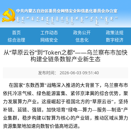
首页
工作动态
政务公开
政策法规
综合治理
网络安全
信息化
数字经济
从“草原云谷”到“Token之都”——乌兰察布市加快
构建全链条数智产业新生态
发布时间： 2026-06-03 09:51:40
在国家“东数西算”战略深入推进的大背景下，乌兰察布市
依托冷凉气候、绿色能源富集、紧邻京津冀的综合优势，聚
力发展算力产业。这座崛起于祖国北方的“草原云谷”，坚持
补链、延链、强链，加快培育“绿电—算力—服务—制造”产
业集群，稳步构建以智算为核心的产业链，推动区域从算力
资源集聚地加速向数智价值高地迈进。