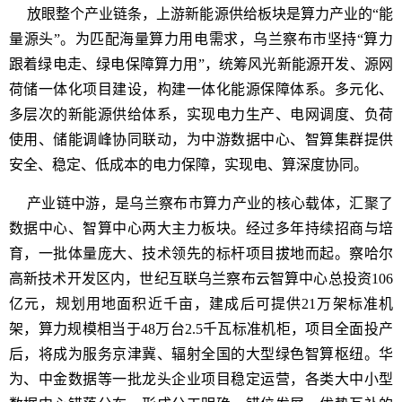
放眼整个产业链条，上游新能源供给板块是算力产业的“能
量源头”。为匹配海量算力用电需求，乌兰察布市坚持“算力
跟着绿电走、绿电保障算力用”，统筹风光新能源开发、源网
荷储一体化项目建设，构建一体化能源保障体系。多元化、
多层次的新能源供给体系，实现电力生产、电网调度、负荷
使用、储能调峰协同联动，为中游数据中心、智算集群提供
安全、稳定、低成本的电力保障，实现电、算深度协同。
产业链中游，是乌兰察布市算力产业的核心载体，汇聚了
数据中心、智算中心两大主力板块。经过多年持续招商与培
育，一批体量庞大、技术领先的标杆项目拔地而起。察哈尔
高新技术开发区内，世纪互联乌兰察布云智算中心总投资106
亿元，规划用地面积近千亩，建成后可提供21万架标准机
架，算力规模相当于48万台2.5千瓦标准机柜，项目全面投产
后，将成为服务京津冀、辐射全国的大型绿色智算枢纽。华
为、中金数据等一批龙头企业项目稳定运营，各类大中小型