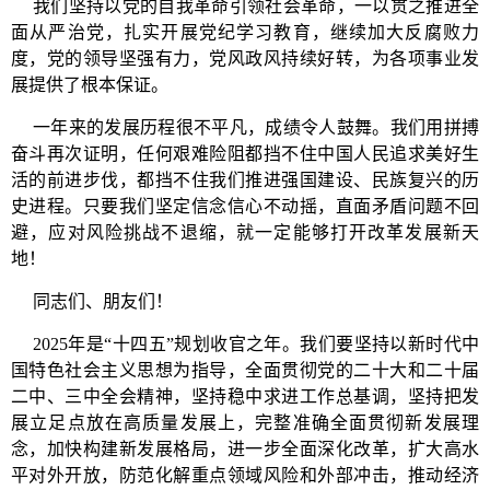
我们坚持以党的自我革命引领社会革命，一以贯之推进全
面从严治党，扎实开展党纪学习教育，继续加大反腐败力
度，党的领导坚强有力，党风政风持续好转，为各项事业发
展提供了根本保证。
一年来的发展历程很不平凡，成绩令人鼓舞。我们用拼搏
奋斗再次证明，任何艰难险阻都挡不住中国人民追求美好生
活的前进步伐，都挡不住我们推进强国建设、民族复兴的历
史进程。只要我们坚定信念信心不动摇，直面矛盾问题不回
避，应对风险挑战不退缩，就一定能够打开改革发展新天
地！
同志们、朋友们！
2025年是“十四五”规划收官之年。我们要坚持以新时代中
国特色社会主义思想为指导，全面贯彻党的二十大和二十届
二中、三中全会精神，坚持稳中求进工作总基调，坚持把发
展立足点放在高质量发展上，完整准确全面贯彻新发展理
念，加快构建新发展格局，进一步全面深化改革，扩大高水
平对外开放，防范化解重点领域风险和外部冲击，推动经济