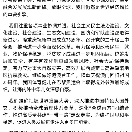
创新成果丰硕，新质生产力稳步发展。区域协调发展、城乡
融合发展展现新面貌。放眼全球，我国仍然是世界经济增长
的重要引擎。
我们注重各项事业协调并进，社会主义民主法治建设、文
化建设、社会建设、生态文明建设、国防和军队建设都取得
新进步。隆重庆祝新中国成立75周年。召开党的二十届三中
全会，推动进一步全面深化改革。着力保障和改善民生，就
业、物价保持稳定，脱贫攻坚成果进一步巩固拓展。统筹发
展和安全，有序有效化解重点领域风险，社会大局保持稳
定。有力应对重大自然灾害，高效开展西藏定日高寒缺氧地
区抗震救灾。继续做好港澳台工作，隆重庆祝澳门回归祖国
25周年。我国体育健儿在巴黎奥运会上取得境外参赛最好成
绩，让海内外中华儿女深感自豪。
我们准确把握世界发展大势，深入推进中国特色大国外
交，积极推动全球治理体系变革，深化“全球南方”团结合
作，推进高质量共建“一带一路”走深走实，为维护世界和平
稳定、促进人类发展进步注入更多正能量。