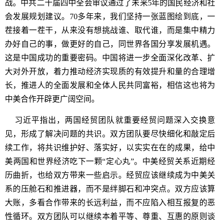
战。中共二十届四中全会审议通过了未来5年的国民经济和社
会发展规划建议。70多年来，我们坚持一张蓝图绘到底，一
茬接着一茬干，从来没有想挑战谁、取代谁，而是集中精力
办好自己的事，做更好的自己，同世界各国分享发展机遇。
这是中国成功的重要密码。中国将进一步全面深化改革、扩
大对外开放，着力推动经济实现质的有效提升和量的合理增
长，推进人的全面发展和全体人民共同富裕，相信这也将为
中美合作开辟更广阔空间。
习近平指出，两国经贸团队就重要经贸问题深入交换意
见，形成了解决问题的共识。双方团队要尽快细化和敲定后
续工作，将共识维护好、落实好，以实实在在的成果，给中
美两国和世界经济吃下一颗“定心丸”。中美经贸关系近期经
历曲折，也给双方带来一些启示。经贸应该继续成为中美关
系的压舱石和推进器，而不是绊脚石和冲突点。双方应该算
大账，多看合作带来的长远利益，而不应陷入相互报复的恶
性循环。双方团队可以继续本着平等、尊重、互惠的原则谈