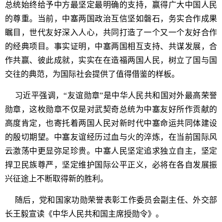
总统始终给予中方最坚定最明确的支持，赢得广大中国人民
的尊重。当前，中塞两国政治互信坚如磐石，务实合作成果
瞩目，世代友好深入人心，共同打造了一个又一个友好合作
的经典项目。事实证明，中塞两国相互支持、共谋发展，合
作共赢、彼此成就，实实在在造福两国人民，树立了国与国
交往的典范，为国际社会提供了值得借鉴的样板。
习近平强调，“友谊勋章”是中华人民共和国对外最高荣誉
勋章，这枚勋章不仅是对武契奇总统为中塞友好所作贡献的
高度肯定，也寄托着两国人民对新时代中塞命运共同体建设
的殷切期望。中塞友谊经历过血与火的淬炼，在当前国际风
云激荡中更显弥足珍贵。中塞人民坚定追求独立自主，坚定
捍卫民族尊严，坚定维护国际公平正义，必将在各自发展振
兴征途上不断取得新的胜利。
随后，党和国家功勋荣誉表彰工作委员会副主任、外交部
长王毅宣读《中华人民共和国主席授勋令》。