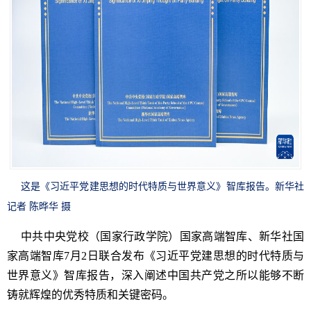
这是《习近平党建思想的时代特质与世界意义》智库报告。新华社
记者 陈晔华 摄
中共中央党校（国家行政学院）国家高端智库、新华社国
家高端智库7月2日联合发布《习近平党建思想的时代特质与
世界意义》智库报告，深入阐述中国共产党之所以能够不断
铸就辉煌的优秀特质和关键密码。