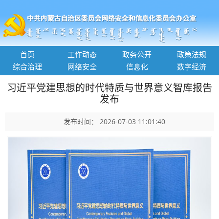
首页
工作动态
政务公开
政策法规
综合治理
网络安全
信息化
数字经济
习近平党建思想的时代特质与世界意义智库报告
发布
发布时间： 2026-07-03 11:01:40