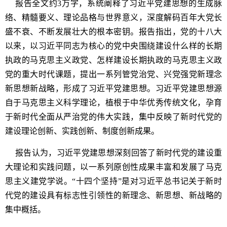
报告全文约3万字，系统阐释了习近平党建思想的生成脉
络、精髓要义、理论品格与世界意义，深度解码百年大党长
盛不衰、不断发展壮大的根本密钥。报告指出，党的十八大
以来，以习近平同志为核心的党中央围绕建设什么样的长期
执政的马克思主义政党、怎样建设长期执政的马克思主义政
党的重大时代课题，提出一系列管党治党、兴党强党新理念
新思想新战略，形成了习近平党建思想。习近平党建思想源
自于马克思主义科学理论，植根于中华优秀传统文化，孕育
于新时代全面从严治党的伟大实践，集中反映了新时代党的
建设理论创新、实践创新、制度创新成果。
报告认为，习近平党建思想深刻回答了新时代党的建设重
大理论和实践问题，以一系列原创性成果丰富和发展了马克
思主义建党学说。“十四个坚持”是对习近平总书记关于新时
代党的建设具有标志性引领性的新理念、新思想、新战略的
集中概括。