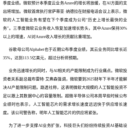
季度业绩。微软预计本季度云业务Azure的增长将放缓，在AI方面的支
出将增加。微软首席执行官萨蒂亚·纳德拉在财报电话会议上表示，微
软的人工智能业务有望在下个季度成为公司“历史上增长最快的业
务”。三季度微软云业务收入恢复加速增长势头，其中Azure保持30%
以上的增速，AI对Azure收入增长的贡献比重增加。
谷歌母公司Alphabet也于近期公布季度业绩，其云业务同比增长近
35%，达到113.5亿美元，超过分析师预期。
业务迅速增长的同时，与AI相关的产能限制成为行业痛点。微软投
资者关系副总裁布雷特·艾弗森强调，微软要到2025财年下半年才能解
决AI产能限制问题。路透社称，这表明微软大规模的人工智能投资不
足以跟上其数据中心的容量限制。超微半导体公司本周早些时候公布
业绩时也表示，人工智能芯片的需求增长速度远远快于供应增长速
度。该公司警告称，明年人工智能芯片的供应将紧张。
为了进一步支撑AI业务扩张，科技巨头们纷纷持续投资AI基础设