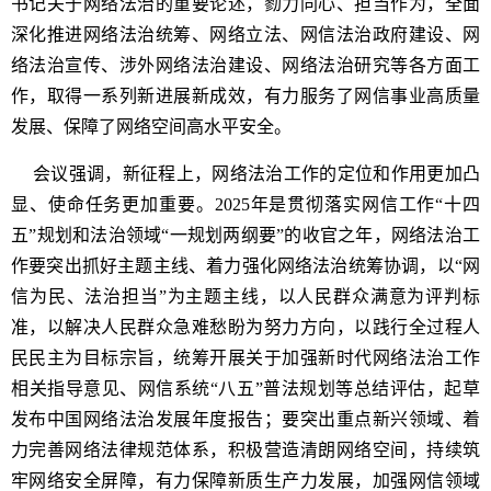
书记关于网络法治的重要论述，勠力同心、担当作为，全面
深化推进网络法治统筹、网络立法、网信法治政府建设、网
络法治宣传、涉外网络法治建设、网络法治研究等各方面工
作，取得一系列新进展新成效，有力服务了网信事业高质量
发展、保障了网络空间高水平安全。
会议强调，新征程上，网络法治工作的定位和作用更加凸
显、使命任务更加重要。2025年是贯彻落实网信工作“十四
五”规划和法治领域“一规划两纲要”的收官之年，网络法治工
作要突出抓好主题主线、着力强化网络法治统筹协调，以“网
信为民、法治担当”为主题主线，以人民群众满意为评判标
准，以解决人民群众急难愁盼为努力方向，以践行全过程人
民民主为目标宗旨，统筹开展关于加强新时代网络法治工作
相关指导意见、网信系统“八五”普法规划等总结评估，起草
发布中国网络法治发展年度报告；要突出重点新兴领域、着
力完善网络法律规范体系，积极营造清朗网络空间，持续筑
牢网络安全屏障，有力保障新质生产力发展，加强网信领域