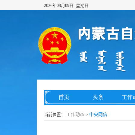
2026年08月09日 星期日
首页
头条
工作
网络传播
综合治理
数字
工作动态
中央网信
当前位置：
>