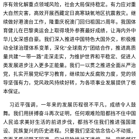
序有效化解重点领域风险，社会大局保持稳定。有力应对重
大自然灾害，高效开展西藏定日高寒缺氧地区抗震救灾。继
续做好港澳台工作，隆重庆祝澳门回归祖国25周年。我国体
育健儿在巴黎奥运会上取得境外参赛最好成绩，让海内外中
华儿女深感自豪。我们深入推进中国特色大国外交，积极推
动全球治理体系变革，深化“全球南方”团结合作，推进高质
量共建“一带一路”走深走实，为维护世界和平稳定、促进人
类发展进步注入更多正能量。我们一以贯之推进全面从严治
党，扎实开展党纪学习教育，继续加大反腐败力度，党的领
导坚强有力，党风政风持续好转，为各项事业发展提供了根
本保证。
习近平强调，一年来的发展历程很不平凡，成绩令人鼓
舞。我们用拼搏奋斗再次证明，任何艰难险阻都挡不住中国
人民追求美好生活的前进步伐，都挡不住我们推进强国建
设、民族复兴的历史进程。只要我们坚定信念信心不动摇，