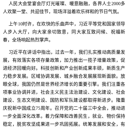
人民大会堂宴会厅灯光璀璨、暖意融融，各界人士2000多
人欢聚一堂、共迎佳节，现场洋溢着欢乐祥和的节日气氛。
上午10时许，在欢快的乐曲声中，习近平等党和国家领导
人步入大厅，向大家亲切致意，同大家互致问候、祝福新
春，全场响起热烈掌声。
习近平在讲话中指出，过去一年，我们扎实推动高质量发
展，有效落实各项存量政策，加力推出一揽子增量政策，促
进经济回暖向好。科技创新和产业创新成果丰硕，新质生产
力稳步发展。区域协调发展、城乡融合发展展现新面貌。放
眼全球，我国仍然是世界经济增长的重要引擎。我们注重各
项事业协调并进，社会主义民主法治建设、文化建设、社会
建设、生态文明建设、国防和军队建设都取得新进步。隆重
庆祝新中国成立75周年。召开党的二十届三中全会，推动进
一步全面深化改革。着力保障和改善民生，就业、物价保持
稳定，脱贫攻坚成果进一步巩固拓展。统筹发展和安全，有